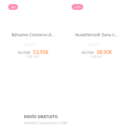
-3%
-15%
Bálsamo Contorno de ojos Luminosidad Nuxuriance® Gold 15ml
Nuxellence® Zona Contorno de Ojos 15ml
0
out of 5
0
out of 5
53,95
€
38,90
€
55,90
€
45,90
€
IVA inc.
IVA inc.
ENVÍO GRATUITO
Pedidos Superiores a 59€