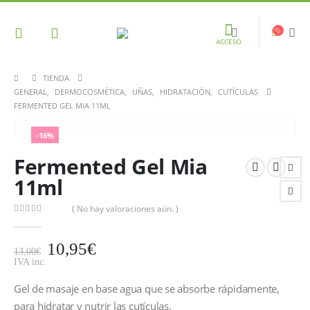
ACCESO
TIENDA
GENERAL
,
DERMOCOSMÉTICA
,
UÑAS
,
HIDRATACIÓN
,
CUTÍCULAS
FERMENTED GEL MIA 11ML
-16%
Fermented Gel Mia
11ml
( No hay valoraciones aún. )
0
out of 5
10,95
€
13,00
€
IVA inc.
Gel de masaje en base agua que se absorbe rápidamente,
para hidratar y nutrir las cutículas.