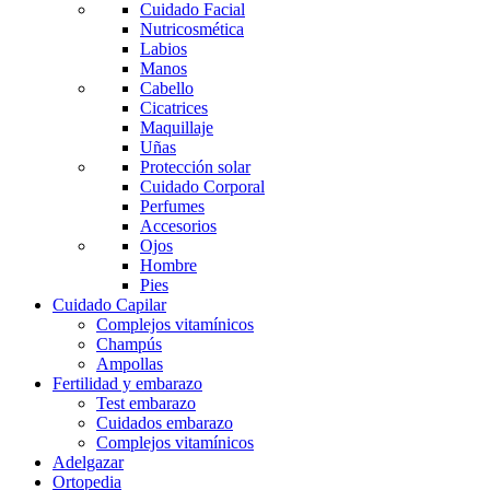
Cuidado Facial
Nutricosmética
Labios
Manos
Cabello
Cicatrices
Maquillaje
Uñas
Protección solar
Cuidado Corporal
Perfumes
Accesorios
Ojos
Hombre
Pies
Cuidado Capilar
Complejos vitamínicos
Champús
Ampollas
Fertilidad y embarazo
Test embarazo
Cuidados embarazo
Complejos vitamínicos
Adelgazar
Ortopedia