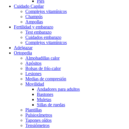
Pies
Cuidado Capilar
Complejos vitamínicos
Champús
Ampollas
Fertilidad y embarazo
Test embarazo
Cuidados embarazo
Complejos vitamínicos
Adelgazar
Ortopedia
Almohadillas calor
Apósitos
Bolsas de frío-calor
Lesiones
Medias de compresión
Movilidad
Andadores para adultos
Bastones
Muletas
Sillas de ruedas
Plantillas
Pulsioxímetros
Tapones oídos
Tensiómetros