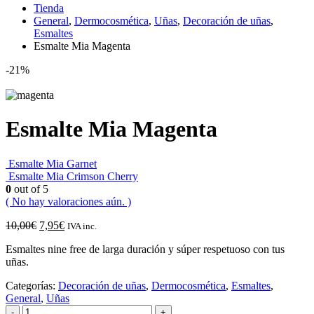
Tienda
General
,
Dermocosmética
,
Uñas
,
Decoración de uñas
,
Esmaltes
Esmalte Mia Magenta
-21%
Esmalte Mia Magenta
Esmalte Mia Garnet
Esmalte Mia Crimson Cherry
0
out of 5
( No hay valoraciones aún. )
10,00
€
7,95
€
IVA inc.
Esmaltes nine free de larga duración y súper respetuoso con tus
uñas.
Categorías:
Decoración de uñas
,
Dermocosmética
,
Esmaltes
,
General
,
Uñas
-
+