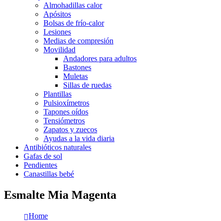
Almohadillas calor
Apósitos
Bolsas de frío-calor
Lesiones
Medias de compresión
Movilidad
Andadores para adultos
Bastones
Muletas
Sillas de ruedas
Plantillas
Pulsioxímetros
Tapones oídos
Tensiómetros
Zapatos y zuecos
Ayudas a la vida diaria
Antibióticos naturales
Gafas de sol
Pendientes
Canastillas bebé
Esmalte Mia Magenta
Home