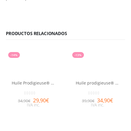
PRODUCTOS RELACIONADOS
-14%
-13%
Huile Prodigieuse® Florale NUXE 100ml
Huile prodigieuse® or NUXE 100ml
0
out of 5
0
out of 5
29,90
€
34,90
€
34,90
€
39,90
€
IVA inc.
IVA inc.