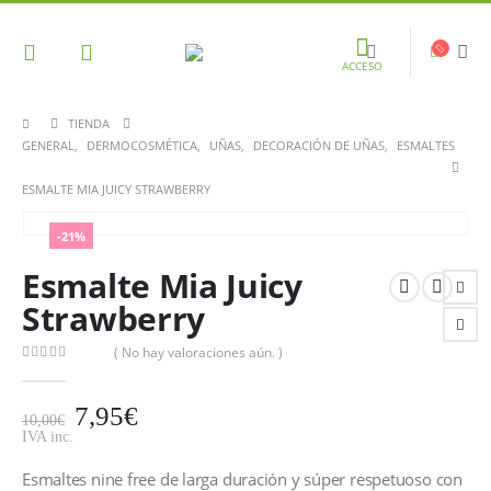
ACCESO
TIENDA
GENERAL
,
DERMOCOSMÉTICA
,
UÑAS
,
DECORACIÓN DE UÑAS
,
ESMALTES
ESMALTE MIA JUICY STRAWBERRY
-21%
Esmalte Mia Juicy
Strawberry
( No hay valoraciones aún. )
0
out of 5
7,95
€
10,00
€
IVA inc.
Esmaltes nine free de larga duración y súper respetuoso con