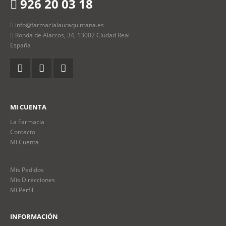
926 20 03 18
info@farmacialauraquintana.es
Ronda de Alarcos, 34, 13002 Ciudad Real
España
MI CUENTA
La Farmacia
Contacto
Mi Cuenta
Mis Pedidos
Mis Direcciones
Mi Perfil
INFORMACIÓN