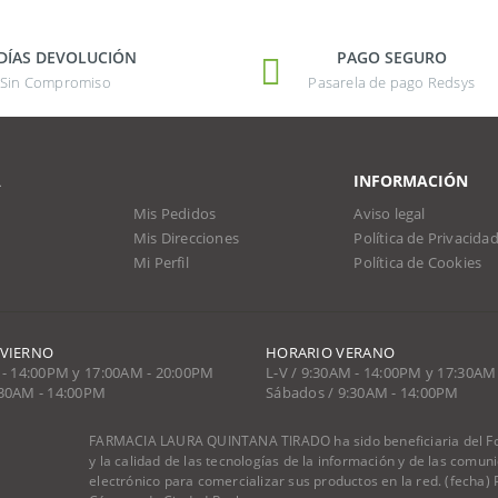
 DÍAS DEVOLUCIÓN
PAGO SEGURO
Sin Compromiso
Pasarela de pago Redsys
A
INFORMACIÓN
Mis Pedidos
Aviso legal
Mis Direcciones
Política de Privacida
Mi Perfil
Política de Cookies
NVIERNO
HORARIO VERANO
 - 14:00PM y 17:00AM - 20:00PM
L-V / 9:30AM - 14:00PM y 17:30AM
:30AM - 14:00PM
Sábados / 9:30AM - 14:00PM
FARMACIA LAURA QUINTANA TIRADO ha sido beneficiaria del Fon
y la calidad de las tecnologías de la información y de las comu
electrónico para comercializar sus productos en la red. (fecha