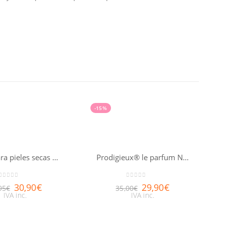
-15%
Aceite para pieles secas Huile prodigieuse® riche NUXE 100ml
Prodigieux® le parfum NUXE 30ml
0
out of 5
0
out of 5
30,90
€
29,90
€
95
€
35,00
€
IVA inc.
IVA inc.