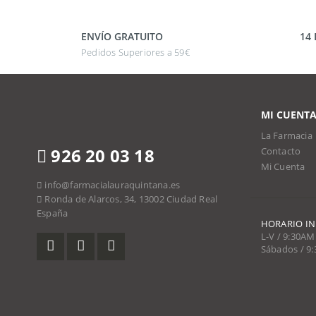
ENVÍO GRATUITO
14
Pedidos Superiores a 59€
MI CUENT
La Farmacia
926 20 03 18
Contacto
Mi Cuenta
info@farmacialauraquintana.es
Ronda de Alarcos, 34, 13002 Ciudad Real
España
HORARIO I
L-V / 9:30AM
Sábados / 9