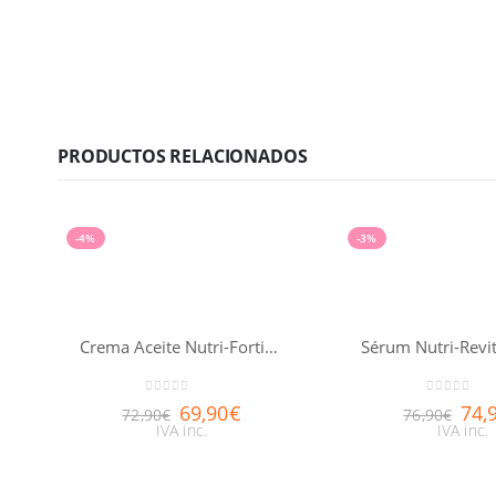
PRODUCTOS RELACIONADOS
-4%
-3%
Crema Aceite Nutri-Fortificante Nuxuriance® Gold 50ml
0
out of 5
0
out of 5
69,90
€
74,
72,90
€
76,90
€
IVA inc.
IVA inc.