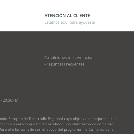
ATENCIÓN AL CLIENTE
Estamos aquí para ayudarte
Condiciones de devolución
d
Preguntas Frecuentes
 - 20:30PM
do Europeo de Desarrollo Regional cuyo objetivo es mejorar el uso
nicaciones para lo que ha desarrollado una plataforma de comercio
) Para ello ha contado con el apoyo del programa TIC Cámaras de la