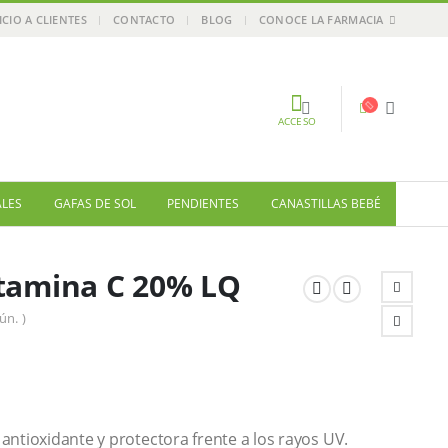
ICIO A CLIENTES
CONTACTO
BLOG
CONOCE LA FARMACIA
ACCESO
ALES
GAFAS DE SOL
PENDIENTES
CANASTILLAS BEBÉ
tamina C 20% LQ
ún. )
antioxidante y protectora frente a los rayos UV.