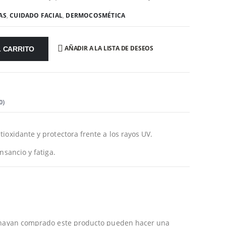
AS
,
CUIDADO FACIAL
,
DERMOCOSMÉTICA
AÑADIR A LA LISTA DE DESEOS
L CARRITO
0)
ioxidante y protectora frente a los rayos UV.
nsancio y fatiga.
e hayan comprado este producto pueden hacer una