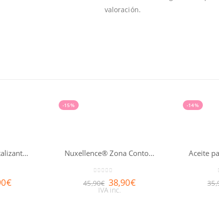
valoración.
-15%
-14%
Sérum Nutri-Revitalizante Nuxuriance® Gold 30ml
Nuxellence® Zona Contorno de Ojos 15ml
0
out of 5
90
€
38,90
€
45,90
€
35,
IVA inc.