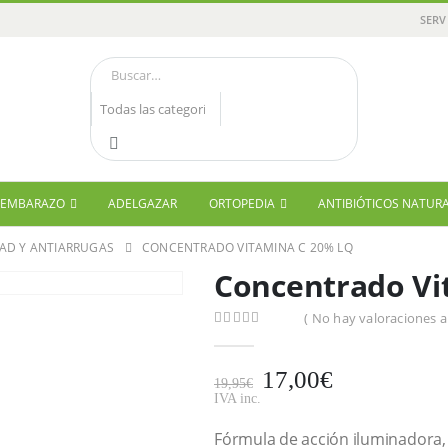
SERV
Y EMBARAZO
ADELGAZAR
ORTOPEDIA
ANTIBIÓTICOS NATUR
AD Y ANTIARRUGAS
CONCENTRADO VITAMINA C 20% LQ
Concentrado Vi
( No hay valoraciones a
0
out of 5
17,00
€
19,95
€
IVA inc.
Fórmula de acción iluminadora, 