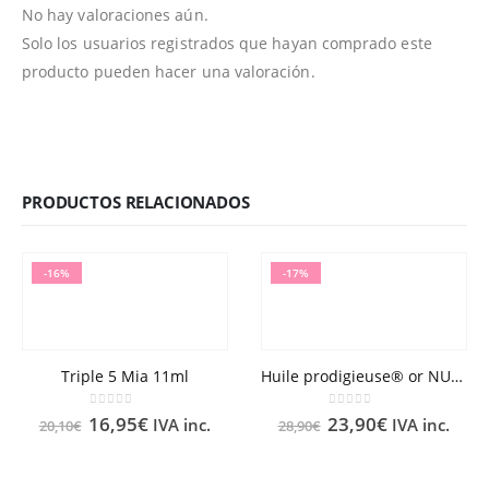
No hay valoraciones aún.
Solo los usuarios registrados que hayan comprado este
producto pueden hacer una valoración.
PRODUCTOS RELACIONADOS
-16%
-17%
Triple 5 Mia 11ml
Huile prodigieuse® or NUXE 50ml
0
out of 5
0
out of 5
16,95
€
23,90
€
IVA inc.
IVA inc.
20,10
€
28,90
€