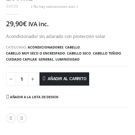
( No hay valoraciones aún. )
0
out of 5
29,90
€
IVA inc.
Acondicionador sin aclarado con protección solar
CATEGORÍAS:
ACONDICIONADORES
,
CABELLO
,
CABELLO MUY SECO O ENCRESPADO
,
CABELLO SECO
,
CABELLO TEÑIDO
,
CUIDADO CAPILAR
,
GENERAL
,
LUMINOSIDAD
AÑADIR AL CARRITO
AÑADIR A LA LISTA DE DESEOS