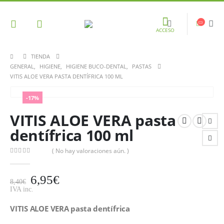
ACCESO
TIENDA
GENERAL
,
HIGIENE
,
HIGIENE BUCO-DENTAL
,
PASTAS
VITIS ALOE VERA PASTA DENTÍFRICA 100 ML
-17%
VITIS ALOE VERA pasta
dentífrica 100 ml
( No hay valoraciones aún. )
0
out of 5
6,95
€
8,40
€
IVA inc.
VITIS ALOE VERA pasta dentífrica