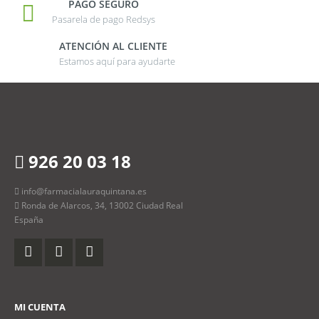
PAGO SEGURO
Pasarela de pago Redsys
ATENCIÓN AL CLIENTE
Estamos aquí para ayudarte
926 20 03 18
info@farmacialauraquintana.es
Ronda de Alarcos, 34, 13002 Ciudad Real
España
MI CUENTA