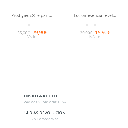
Prodigieux® le parfum NUXE 30ml
Loción-esencia reveladora de belleza Aquabella®
0
out of 5
0
out of 5
29,90
€
15,90
€
35,00
€
20,00
€
IVA inc.
IVA inc.
ENVÍO GRATUITO
Pedidos Superiores a 59€
14 DÍAS DEVOLUCIÓN
Sin Compromiso