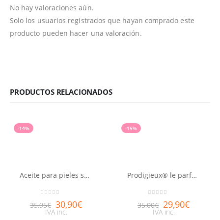
No hay valoraciones aún.
Solo los usuarios registrados que hayan comprado este
producto pueden hacer una valoración.
PRODUCTOS RELACIONADOS
-14%
-15%
Aceite para pieles secas Huile prodigieuse® riche NUXE 100ml
Prodigieux® le parfum NUXE 30ml
0
out of 5
0
out of 5
30,90
€
29,90
€
35,95
€
35,00
€
IVA inc.
IVA inc.