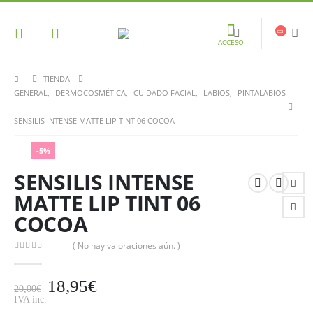
ACCESO
TIENDA
GENERAL
,
DERMOCOSMÉTICA
,
CUIDADO FACIAL
,
LABIOS
,
PINTALABIOS
SENSILIS INTENSE MATTE LIP TINT 06 COCOA
-5%
SENSILIS INTENSE
MATTE LIP TINT 06
COCOA
( No hay valoraciones aún. )
0
out of 5
18,95
€
20,00
€
IVA inc.