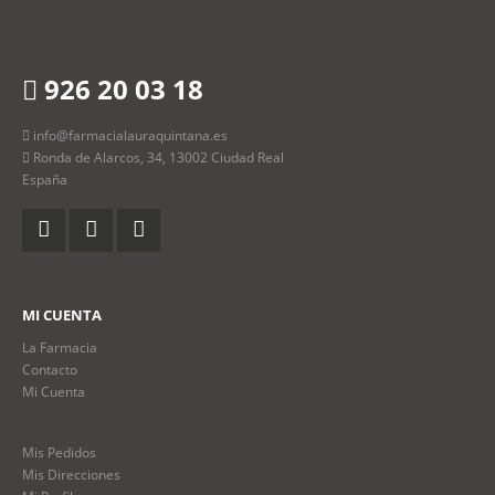
926 20 03 18
info@farmacialauraquintana.es
Ronda de Alarcos, 34, 13002 Ciudad Real
España
MI CUENTA
La Farmacia
Contacto
Mi Cuenta
Mis Pedidos
Mis Direcciones