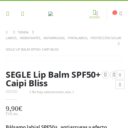
ACCESO
TIENDA
LABIOS
,
HIDRATANTES
,
ANTIARRUGAS
,
PINTALABIOS
,
PROTECCIÓN SOLAR
SEGLE LIP BALM SPF50+ CAIPI BLISS
SEGLE Lip Balm SPF50+
Caipi Bliss
( No hay valoraciones aún. )
0
out of 5
9,90
€
IVA inc.
Bálsamo labial SPF50+, antiarrugas y efecto