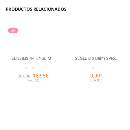
PRODUCTOS RELACIONADOS
-5%
SENSILIS INTENSE MATTE LIP TINT 09 DRAMA
SEGLE Lip Balm SPF50+ Berry Sorbet
0
out of 5
0
out of 5
18,95
€
9,90
€
20,00
€
IVA inc.
IVA inc.