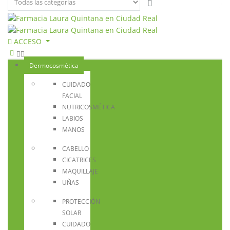
ACCESO
Dermocosmética
CUIDADO
FACIAL
NUTRICOSMÉTICA
LABIOS
MANOS
CABELLO
CICATRICES
MAQUILLAJE
UÑAS
PROTECCIÓN
SOLAR
CUIDADO