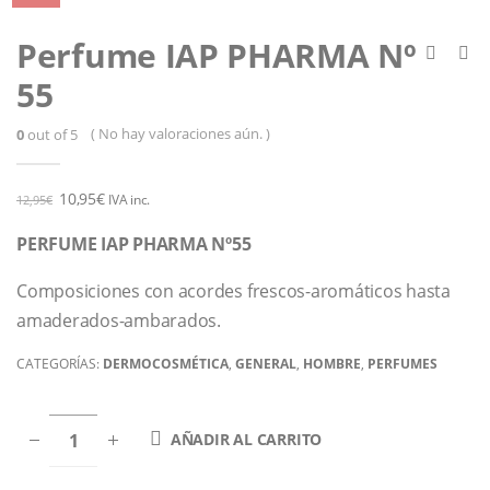
Perfume IAP PHARMA Nº
55
( No hay valoraciones aún. )
0
out of 5
10,95
€
IVA inc.
12,95
€
PERFUME IAP PHARMA Nº55
Composiciones con acordes frescos-aromáticos hasta
amaderados-ambarados.
CATEGORÍAS:
DERMOCOSMÉTICA
,
GENERAL
,
HOMBRE
,
PERFUMES
AÑADIR AL CARRITO