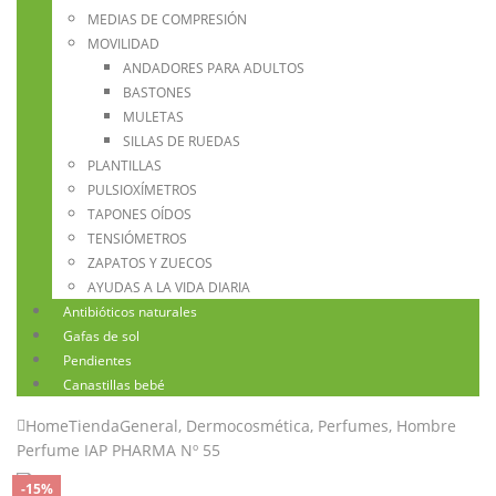
MEDIAS DE COMPRESIÓN
MOVILIDAD
ANDADORES PARA ADULTOS
BASTONES
MULETAS
SILLAS DE RUEDAS
PLANTILLAS
PULSIOXÍMETROS
TAPONES OÍDOS
TENSIÓMETROS
ZAPATOS Y ZUECOS
AYUDAS A LA VIDA DIARIA
Antibióticos naturales
Gafas de sol
Pendientes
Canastillas bebé
Home
Tienda
General
,
Dermocosmética
,
Perfumes
,
Hombre
Perfume IAP PHARMA Nº 55
-15%