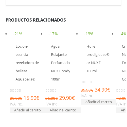
PRODUCTOS RELACIONADOS
-21%
-17%
-13%
-4%
Loción-
Agua
Huile
Cr
esencia
Relajante
prodigieuse®
Nut
reveladora de
Perfumada
or NUXE
For
belleza
NUXE body
100ml
Nu
Aquabella®
100ml
Go
0
out of 5
34,90
€
39,90
€
IVA inc.
0
out of 5
0
out of 5
0
out 
15,90
€
29,90
€
20,00
€
36,00
€
72,90
Añadir al carrito
IVA inc.
IVA inc.
IVA in
Añadir al carrito
Añadir al carrito
Añad