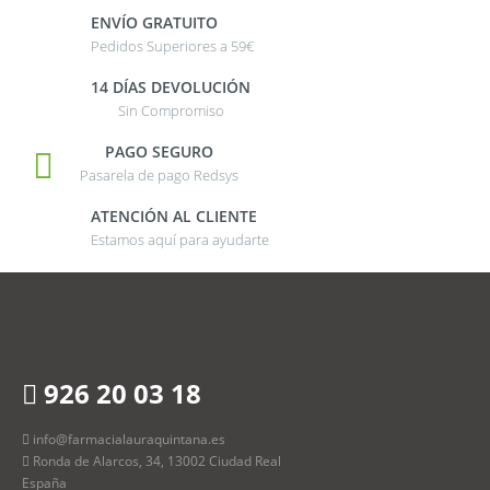
ENVÍO GRATUITO
Pedidos Superiores a 59€
14 DÍAS DEVOLUCIÓN
Sin Compromiso
PAGO SEGURO
Pasarela de pago Redsys
ATENCIÓN AL CLIENTE
Estamos aquí para ayudarte
926 20 03 18
info@farmacialauraquintana.es
Ronda de Alarcos, 34, 13002 Ciudad Real
España