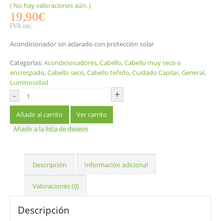
( No hay valoraciones aún. )
0
out of 5
19,90
€
IVA inc.
Acondicionador sin aclarado con protección solar
Categorías:
Acondicionadores
,
Cabello
,
Cabello muy seco o
encrespado
,
Cabello seco
,
Cabello teñido
,
Cuidado Capilar
,
General
,
Luminosidad
+
-
Añadir al carrito
Ver carrito
Añadir a la lista de deseos
Descripción
Información adicional
Valoraciones (0)
Descripción