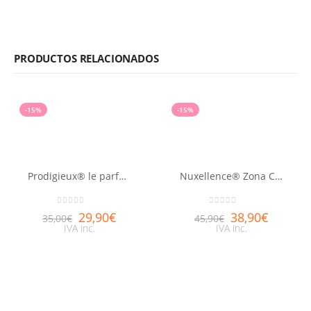
PRODUCTOS RELACIONADOS
-15%
-15%
Prodigieux® le parfum NUXE 30ml
Nuxellence® Zona Contorno de Ojos 15ml
0
out of 5
0
out of 5
29,90
€
38,90
€
35,00
€
45,90
€
IVA inc.
IVA inc.