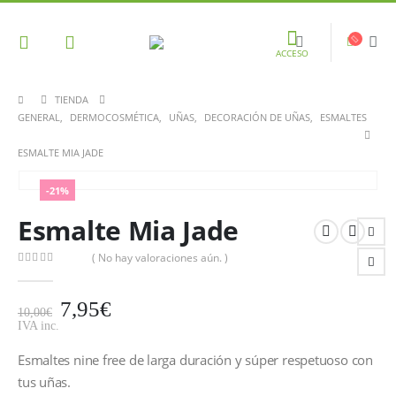
ACCESO
TIENDA
GENERAL
,
DERMOCOSMÉTICA
,
UÑAS
,
DECORACIÓN DE UÑAS
,
ESMALTES
ESMALTE MIA JADE
-21%
Esmalte Mia Jade
( No hay valoraciones aún. )
0
out of 5
7,95
€
10,00
€
IVA inc.
Esmaltes nine free de larga duración y súper respetuoso con
tus uñas.