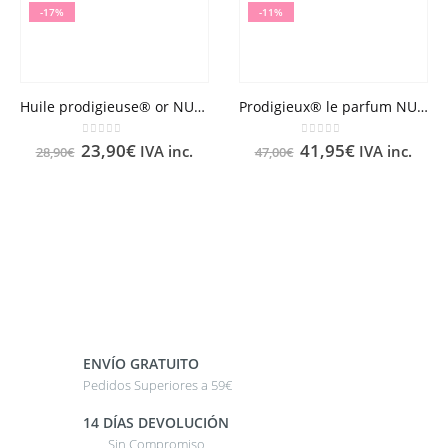
-17%
-11%
Huile prodigieuse® or NUXE 50ml
Prodigieux® le parfum NUXE 50ml
0
out of 5
0
out of 5
23,90
€
41,95
€
IVA inc.
IVA inc.
28,90
€
47,00
€
ENVÍO GRATUITO
Pedidos Superiores a 59€
14 DÍAS DEVOLUCIÓN
Sin Compromiso