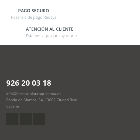
PAGO SEGURO
Pasarela de pago Redsys
ATENCIÓN AL CLIENTE
Estamos aquí para ayudarte
926 20 03 18
info@farmacialauraquintana.es
Ronda de Alarcos, 34, 13002 Ciudad Real
España