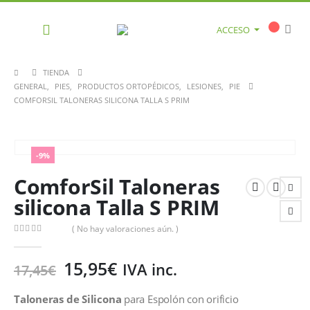
ACCESO
TIENDA
GENERAL
,
PIES
,
PRODUCTOS ORTOPÉDICOS
,
LESIONES
,
PIE
COMFORSIL TALONERAS SILICONA TALLA S PRIM
-9%
ComforSil Taloneras
silicona Talla S PRIM
( No hay valoraciones aún. )
0
out of 5
15,95
€
IVA inc.
17,45
€
Taloneras de Silicona
para Espolón con orificio