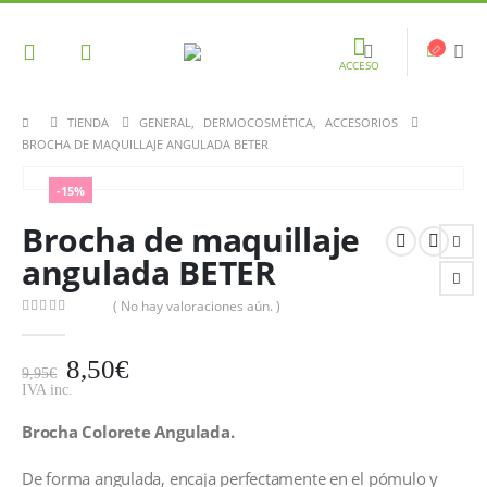
ACCESO
TIENDA
GENERAL
,
DERMOCOSMÉTICA
,
ACCESORIOS
BROCHA DE MAQUILLAJE ANGULADA BETER
-15%
Brocha de maquillaje
angulada BETER
( No hay valoraciones aún. )
0
out of 5
8,50
€
9,95
€
IVA inc.
Brocha Colorete Angulada.
De forma angulada, encaja perfectamente en el pómulo y