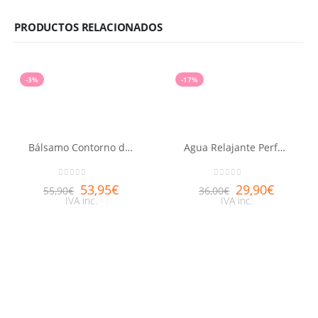
PRODUCTOS RELACIONADOS
-3%
-17%
Bálsamo Contorno de ojos Luminosidad Nuxuriance® Gold 15ml
Agua Relajante Perfumada NUXE body 100ml
0
out of 5
0
out of 5
53,95
€
29,90
€
55,90
€
36,00
€
IVA inc.
IVA inc.