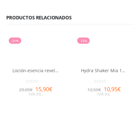
PRODUCTOS RELACIONADOS
-21%
-12%
Loción-esencia reveladora de belleza Aquabella®
Hydra Shaker Mia 11ml
0
out of 5
0
out of 5
15,90
€
10,95
€
20,00
€
12,50
€
IVA inc.
IVA inc.