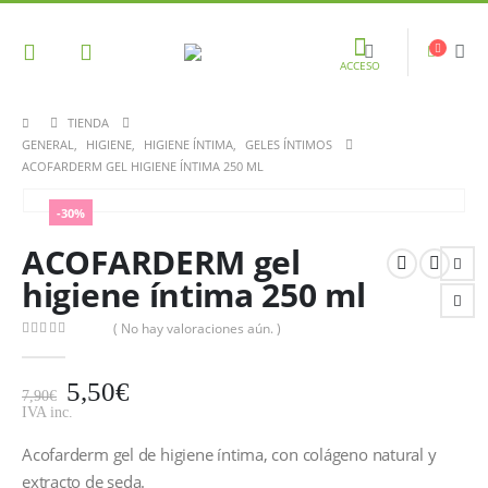
ACCESO
TIENDA
GENERAL
,
HIGIENE
,
HIGIENE ÍNTIMA
,
GELES ÍNTIMOS
ACOFARDERM GEL HIGIENE ÍNTIMA 250 ML
-30%
ACOFARDERM gel
higiene íntima 250 ml
( No hay valoraciones aún. )
0
out of 5
5,50
€
7,90
€
IVA inc.
Acofarderm gel de higiene íntima, con colágeno natural y
extracto de seda.